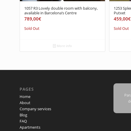
1057 R3 Lovely double room with balcony,
1253 Sple
available in Barcelona’s Centre
Putxet
789,00
€
459,00
€
Sold Out
Sold Out
More info
PAGES
Para
Home
d
About
Company services
Blog
FAQ
Apartments