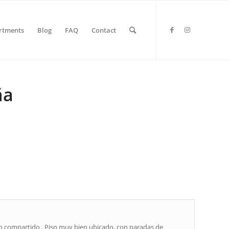
rtments
Blog
FAQ
Contact
ña
o compartido . Piso muy bien ubicado, con paradas de