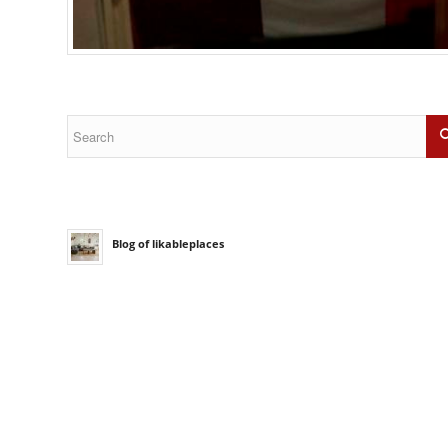
Blog of likableplaces