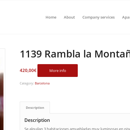
Home
About
Company services
Apa
1139 Rambla la Monta
420,00
€
More info
Category:
Barcelona
Description
Description
Se alquilan 3 habitaciones amuebladas muy luminosas en pis