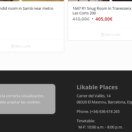
ndid room in Sarriá near metro
1647 R1 Snug Room in Travessera
Les Corts 200
415,00
€
405,00
€
More info
More info
Likable Places
 la correcta visualización,
Carrer del Vallès, 14
ebe aceptar las cookies.
08320
El Masnou
,
Barcelona
,
Es
Phone.
(+34) 636 618 265
Timetable:
M-F: 10:00 a.m. - 8:00 p.m.